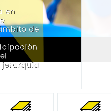
a en
 e
 ámbito de
y
ticipación
el
 jerarquía