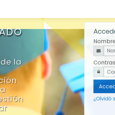
RADO
Accede
Nombre
de la
Contra
ción
Acce
la
estión
¿Olvidó 
ar