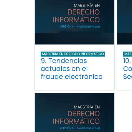
MAESTRIA EN DERECHO INFORMATICO
MAE
9. Tendencias
10
actuales en el
Co
fraude electrónico
Se