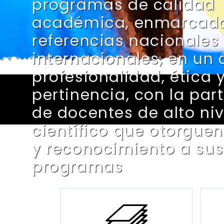
programas de calidad
académica, enmarcad
referencias nacionales
internacionales, en un
profesionalidad, ética 
pertinencia, con la par
de docentes de alto niv
científico que otorguen
y reconocimiento a sus
programas