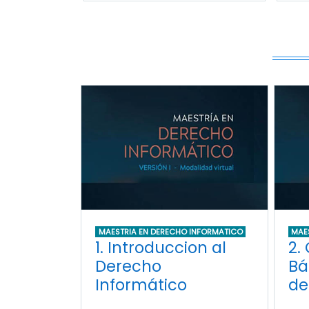
MAESTRIA EN DERECHO INFORMATICO
MAE
1. Introduccion al
2.
Derecho
Bá
Informático
de